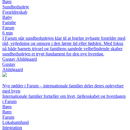
Børn
Sundhedspleje
Forældreskab
Baby
Familie
Farum
6 min
I Farum står sundhedsplejen klar til at hjælpe nybagte forældre med
råd, vejledning og omsorg i den første tid efter fødslen. Med fokus
på både barnets trivsel og familiens samlede velbefindende skaber
sundhedsplejen et trygt fundament for den nye hverdag.
Gustav Abildgaard
Gustav
Abildgaard
Nye rødder i Farum – internationale familier deler deres oplevelser
med byen
Internationale familier fortæller om livet, fællesskabet og hverdagen
i Farum
Børn
Børn
Farum
Lokalsamfund
Integration