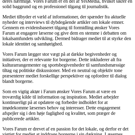
deres nærmiljø. Vores Farum er en del af YesMedia, hvilket sikrer en
solid baggrund og en professionel tilgang til journalistik.
Mediet tilbyder et væld af informationer, der spænder fra aktuelle
nyheder og interviews til dybdegående artikler om lokale emner.
Gennem en evidensbaseret tilgang til formidling ønsker Vores
Farum at engagere læserne og give dem en stemme i debatten om
lokalsamfundets udvikling. Dermed bidrager mediet til at styrke den
lokale identitet og samhørighed.
Vores Farum lægger stor vægt på at dække begivenheder og
initiativer, der er relevante for borgerne. Dette inkluderer alt fra
kulturarrangementer og sportsbegivenheder til samfundsmæssige
tiltag og politiske diskussioner. Med en neutral og objektiv tone
præsenterer mediet forskellige perspektiver og opfordrer til dialog
blandt borgerne.
Som en vigtig aktør i Farum ønsker Vores Farum at være en
troværdig kilde til information og inspiration. Mediet arbejder
kontinuerligt på at opdatere og forbedre indholdet for at
imødekomme læsernes behov og interesser. Dette engagement
afspejler sig i den høje faglighed og kvalitet, som præger de
publicerede artikler.
Vores Farum er drevet af en passion for det lokale, og derfor er det
vigtigt for mediet at inddrage borgerne i sin dækning. Læsernes