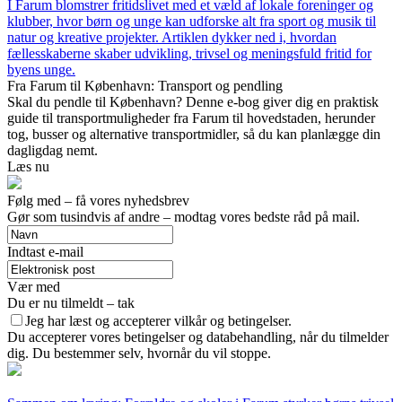
I Farum blomstrer fritidslivet med et væld af lokale foreninger og
klubber, hvor børn og unge kan udforske alt fra sport og musik til
natur og kreative projekter. Artiklen dykker ned i, hvordan
fællesskaberne skaber udvikling, trivsel og meningsfuld fritid for
byens unge.
Fra Farum til København: Transport og pendling
Skal du pendle til København? Denne e-bog giver dig en praktisk
guide til transportmuligheder fra Farum til hovedstaden, herunder
tog, busser og alternative transportmidler, så du kan planlægge din
dagligdag nemt.
Læs nu
Følg med – få vores nyhedsbrev
Gør som tusindvis af andre – modtag vores bedste råd på mail.
Indtast e-mail
Vær med
Du er nu tilmeldt – tak
Jeg har læst og accepterer vilkår og betingelser.
Du accepterer vores betingelser og databehandling, når du tilmelder
dig. Du bestemmer selv, hvornår du vil stoppe.