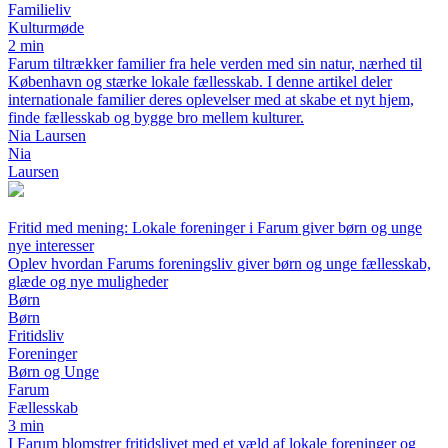
Familieliv
Kulturmøde
2 min
Farum tiltrækker familier fra hele verden med sin natur, nærhed til
København og stærke lokale fællesskab. I denne artikel deler
internationale familier deres oplevelser med at skabe et nyt hjem,
finde fællesskab og bygge bro mellem kulturer.
Nia Laursen
Nia
Laursen
Fritid med mening: Lokale foreninger i Farum giver børn og unge
nye interesser
Oplev hvordan Farums foreningsliv giver børn og unge fællesskab,
glæde og nye muligheder
Børn
Børn
Fritidsliv
Foreninger
Børn og Unge
Farum
Fællesskab
3 min
I Farum blomstrer fritidslivet med et væld af lokale foreninger og