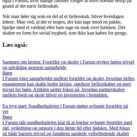
også i Farum, hvor mange familier vælger at blive boende netop på
grund af det nære fællesskab.
Når man føler sig som en del af et fællesskab, bliver hverdagen
lettere. Man ved, at der er nogen, der kan tage imod en pakke,
hjælpe med et værktøj eller bare tage en snak over hækken. Det
skaber en form for social tryghed, som ikke kan købes for penge.
Læs også:
Sammen om læring: Forældre og skoler i Farum styrker børns trivsel
og udvikling gennem samarbejde
Børn
I Farum viser samarbejdet mellem forældre og skoler, hvordan fælles
engagement kan skabe bedre læring, stærkere fællesskaber og øget
trivsel for børn. Artiklen sætter fokus på, hvordan partnerskabet
mellem hjem og skole bliver en investering i fremtiden.
En tryg start: Sundhedsplejen i Farum støtter nybagte forældre på
vej
Børn
I Farum står sundhedsplejen klar til at hjælpe nybagte forældre med
råd, vejledning og omsorg i den første tid efter fødslen. Med fokus
på både barnets trivsel og familiens samlede velbefindende skaber