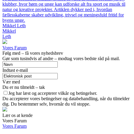
klubber, hvor børn og unge kan udforske alt fra sport og musik til
natur og kreative projekter. Artiklen dykker ned i, hvordan
fællesskaberne skaber udvikling, trivsel og meningsfuld fritid for
byens unge.
Mikkel Leth
Mikkel
Leth
Vores Farum
Følg med – få vores nyhedsbrev
Gør som tusindvis af andre – modtag vores bedste råd på mail.
Indtast e-mail
Vær med
Du er nu tilmeldt – tak
Jeg har læst og accepterer vilkår og betingelser.
Du accepterer vores betingelser og databehandling, når du tilmelder
dig. Du bestemmer selv, hvornår du vil stoppe.
Lær os at kende
Vores Farum
Vores Farum