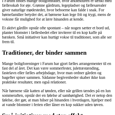
I Farum findes mange boligområder, hvor arkitekturen er tænkt med
fællesskab for øje. Grønne gårdrum, legepladser og fællesarealer
giver naturlige mødesteder, hvor beboerne kan falde i snak. For
børnefamilier betyder det, at børnene kan lege frit og trygt, mens de
voksne får mulighed for at lære hinanden at kende.
Et aktivt gårdliv opstår ofte spontant – når nogen sætter et bord ud,
planter blomster i fællesbedet eller inviterer til en kop kaffe på
bænken. Små initiativer kan hurtigt vokse til traditioner, som alle ser
frem til.
Traditioner, der binder sammen
Mange boligforeninger i Farum har gjort fælles arrangementer til en
fast del af året. Det kan være sommerfester, juletræstænding,
fastelavn eller fælles arbejdsdage, hvor man ordner gården og
bagefter spiser sammen. Sådanne begivenheder skaber ikke kun
praktiske resultater, men også relationer.
Når børnene slår katten af tønden, eller når grillen tændes på en lun
sommeraften, opstår der en følelse af samhørighed. Det er netop den
følelse, der gør, at man hilser på hinanden i hverdagen, hjælper med
at vande blomster i ferien eller låner en kop sukker uden tøven.