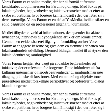
Vores Farum er et online medie, der har til formål at fremme
kendskabet til og interessen for Farum og omegn. Med fokus på
lokale nyheder, begivenheder og initiativer stræber mediet efter at
skabe en platform, hvor borgere kan få indsigt i det, der rører sig i
deres nærmiljø. Vores Farum er en del af YesMedia, hvilket sikrer en
solid baggrund og en professionel tilgang til journalistik.
Mediet tilbyder et væld af informationer, der spænder fra aktuelle
nyheder og interviews til dybdegående artikler om lokale emner.
Gennem en evidensbaseret tilgang til formidling ønsker Vores
Farum at engagere læserne og give dem en stemme i debatten om
lokalsamfundets udvikling. Dermed bidrager mediet til at styrke den
lokale identitet og samhørighed.
Vores Farum lægger stor vægt på at dække begivenheder og
initiativer, der er relevante for borgerne. Dette inkluderer alt fra
kulturarrangementer og sportsbegivenheder til samfundsmæssige
tiltag og politiske diskussioner. Med en neutral og objektiv tone
præsenterer mediet forskellige perspektiver og opfordrer til dialog
blandt borgerne.
Vores Farum er et online medie, der har til formål at fremme
kendskabet til og interessen for Farum og omegn. Med fokus på
lokale nyheder, begivenheder og initiativer stræber mediet efter at
skabe en platform, hvor borgere kan få indsigt i det, der rører sig i