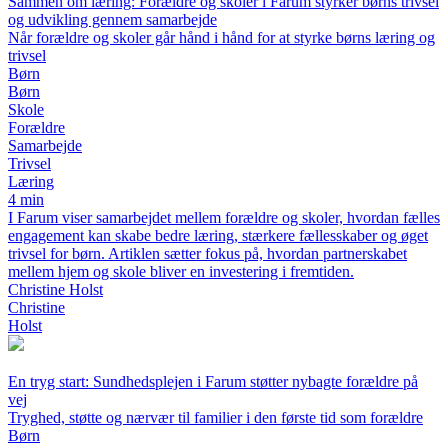
Sammen om læring: Forældre og skoler i Farum styrker børns trivsel
og udvikling gennem samarbejde
Når forældre og skoler går hånd i hånd for at styrke børns læring og
trivsel
Børn
Børn
Skole
Forældre
Samarbejde
Trivsel
Læring
4 min
I Farum viser samarbejdet mellem forældre og skoler, hvordan fælles
engagement kan skabe bedre læring, stærkere fællesskaber og øget
trivsel for børn. Artiklen sætter fokus på, hvordan partnerskabet
mellem hjem og skole bliver en investering i fremtiden.
Christine Holst
Christine
Holst
En tryg start: Sundhedsplejen i Farum støtter nybagte forældre på
vej
Tryghed, støtte og nærvær til familier i den første tid som forældre
Børn