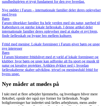
sundhedsplejen et trygt fundament for den nye hverdag.
Nye rødder i Farum – internationale familier deler deres oplevelser
med byen
Børn
Farum tiltrækker familier fra hele verden med sin natur, nærhed til
København og stærke lokale fællesskab. I denne artikel deler
internationale familier deres oplevelser med at skabe et nyt hjem,
finde fællesskab og bygge bro mellem kulturer.
Fritid med mening: Lokale foreninger i Farum giver børn og unge
nye interesser
Børn
I Farum blomstrer fritidslivet med et væld af lokale foreninger og
klubber, hvor børn og unge kan udforske alt fra sport og musik til
natur og kreative projekter. Artiklen dykker ned i, hvordan
fællesskaberne skaber udvikling, trivsel og meningsfuld fritid for
byens unge.
Nye måder at mødes på
I takt med at flere arbejder hjemmefra, og hverdagen bliver mere
fleksibel, opstår der også nye former for fællesskab. Nogle
boligforeninger har indrettet små fælles arbejdsrum, mens andre