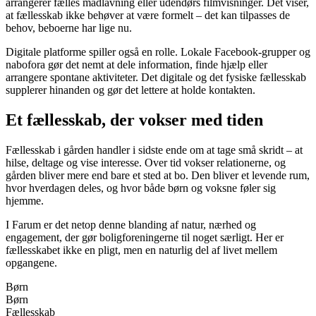
arrangerer fælles madlavning eller udendørs filmvisninger. Det viser,
at fællesskab ikke behøver at være formelt – det kan tilpasses de
behov, beboerne har lige nu.
Digitale platforme spiller også en rolle. Lokale Facebook-grupper og
nabofora gør det nemt at dele information, finde hjælp eller
arrangere spontane aktiviteter. Det digitale og det fysiske fællesskab
supplerer hinanden og gør det lettere at holde kontakten.
Et fællesskab, der vokser med tiden
Fællesskab i gården handler i sidste ende om at tage små skridt – at
hilse, deltage og vise interesse. Over tid vokser relationerne, og
gården bliver mere end bare et sted at bo. Den bliver et levende rum,
hvor hverdagen deles, og hvor både børn og voksne føler sig
hjemme.
I Farum er det netop denne blanding af natur, nærhed og
engagement, der gør boligforeningerne til noget særligt. Her er
fællesskabet ikke en pligt, men en naturlig del af livet mellem
opgangene.
Børn
Børn
Fællesskab