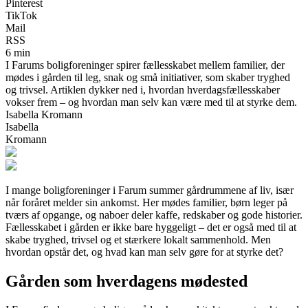
Pinterest
TikTok
Mail
RSS
6 min
I Farums boligforeninger spirer fællesskabet mellem familier, der
mødes i gården til leg, snak og små initiativer, som skaber tryghed
og trivsel. Artiklen dykker ned i, hvordan hverdagsfællesskaber
vokser frem – og hvordan man selv kan være med til at styrke dem.
Isabella Kromann
Isabella
Kromann
I mange boligforeninger i Farum summer gårdrummene af liv, især
når foråret melder sin ankomst. Her mødes familier, børn leger på
tværs af opgange, og naboer deler kaffe, redskaber og gode historier.
Fællesskabet i gården er ikke bare hyggeligt – det er også med til at
skabe tryghed, trivsel og et stærkere lokalt sammenhold. Men
hvordan opstår det, og hvad kan man selv gøre for at styrke det?
Gården som hverdagens mødested