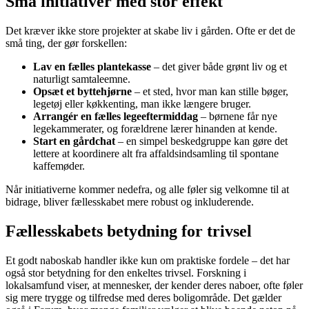
Små initiativer med stor effekt
Det kræver ikke store projekter at skabe liv i gården. Ofte er det de
små ting, der gør forskellen:
Lav en fælles plantekasse
– det giver både grønt liv og et
naturligt samtaleemne.
Opsæt et byttehjørne
– et sted, hvor man kan stille bøger,
legetøj eller køkkenting, man ikke længere bruger.
Arrangér en fælles legeeftermiddag
– børnene får nye
legekammerater, og forældrene lærer hinanden at kende.
Start en gårdchat
– en simpel beskedgruppe kan gøre det
lettere at koordinere alt fra affaldsindsamling til spontane
kaffemøder.
Når initiativerne kommer nedefra, og alle føler sig velkomne til at
bidrage, bliver fællesskabet mere robust og inkluderende.
Fællesskabets betydning for trivsel
Et godt naboskab handler ikke kun om praktiske fordele – det har
også stor betydning for den enkeltes trivsel. Forskning i
lokalsamfund viser, at mennesker, der kender deres naboer, ofte føler
sig mere trygge og tilfredse med deres boligområde. Det gælder