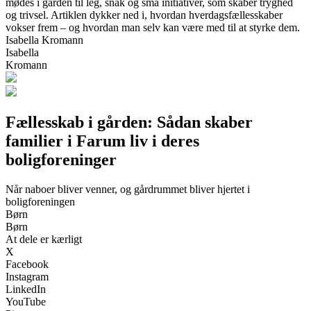
mødes i gården til leg, snak og små initiativer, som skaber tryghed
og trivsel. Artiklen dykker ned i, hvordan hverdagsfællesskaber
vokser frem – og hvordan man selv kan være med til at styrke dem.
Isabella Kromann
Isabella
Kromann
Fællesskab i gården: Sådan skaber
familier i Farum liv i deres
boligforeninger
Når naboer bliver venner, og gårdrummet bliver hjertet i
boligforeningen
Børn
Børn
At dele er kærligt
X
Facebook
Instagram
LinkedIn
YouTube