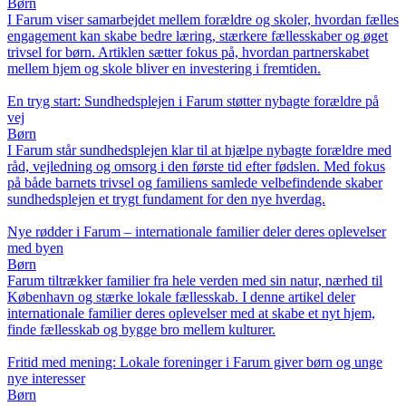
Børn
I Farum viser samarbejdet mellem forældre og skoler, hvordan fælles
engagement kan skabe bedre læring, stærkere fællesskaber og øget
trivsel for børn. Artiklen sætter fokus på, hvordan partnerskabet
mellem hjem og skole bliver en investering i fremtiden.
En tryg start: Sundhedsplejen i Farum støtter nybagte forældre på
vej
Børn
I Farum står sundhedsplejen klar til at hjælpe nybagte forældre med
råd, vejledning og omsorg i den første tid efter fødslen. Med fokus
på både barnets trivsel og familiens samlede velbefindende skaber
sundhedsplejen et trygt fundament for den nye hverdag.
Nye rødder i Farum – internationale familier deler deres oplevelser
med byen
Børn
Farum tiltrækker familier fra hele verden med sin natur, nærhed til
København og stærke lokale fællesskab. I denne artikel deler
internationale familier deres oplevelser med at skabe et nyt hjem,
finde fællesskab og bygge bro mellem kulturer.
Fritid med mening: Lokale foreninger i Farum giver børn og unge
nye interesser
Børn