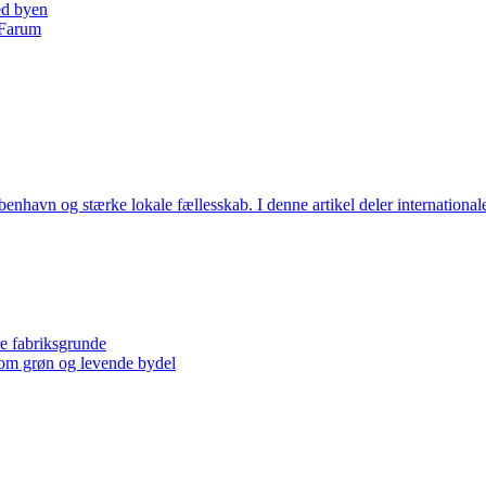
ed byen
i Farum
benhavn og stærke lokale fællesskab. I denne artikel deler international
re fabriksgrunde
 som grøn og levende bydel