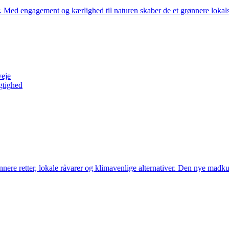
er. Med engagement og kærlighed til naturen skaber de et grønnere lok
veje
gtighed
nere retter, lokale råvarer og klimavenlige alternativer. Den nye madku