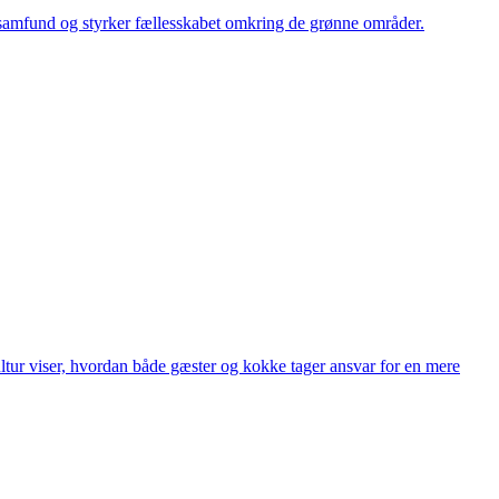
alsamfund og styrker fællesskabet omkring de grønne områder.
ltur viser, hvordan både gæster og kokke tager ansvar for en mere