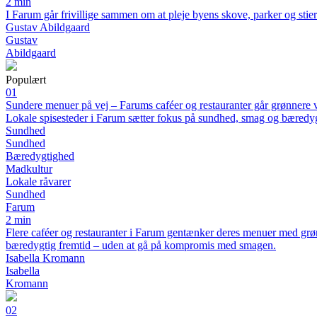
2 min
I Farum går frivillige sammen om at pleje byens skove, parker og sti
Gustav Abildgaard
Gustav
Abildgaard
Populært
01
Sundere menuer på vej – Farums caféer og restauranter går grønnere 
Lokale spisesteder i Farum sætter fokus på sundhed, smag og bæredy
Sundhed
Sundhed
Bæredygtighed
Madkultur
Lokale råvarer
Sundhed
Farum
2 min
Flere caféer og restauranter i Farum gentænker deres menuer med grøn
bæredygtig fremtid – uden at gå på kompromis med smagen.
Isabella Kromann
Isabella
Kromann
02