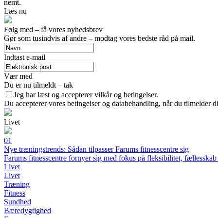
nemt.
Læs nu
Følg med – få vores nyhedsbrev
Gør som tusindvis af andre – modtag vores bedste råd på mail.
Indtast e-mail
Vær med
Du er nu tilmeldt – tak
Jeg har læst og accepterer vilkår og betingelser.
Du accepterer vores betingelser og databehandling, når du tilmelder d
Livet
01
Nye træningstrends: Sådan tilpasser Farums fitnesscentre sig
Farums fitnesscentre fornyer sig med fokus på fleksibilitet, fællessk
Livet
Livet
Træning
Fitness
Sundhed
Bæredygtighed