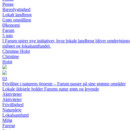
Penge
Bæredygtighed
Lokalt landbrug
Grøn omstilling
Økonomi
Farum
5 min
I Farum spirer nye initiativer, hvor lokale landbrug bliver omdrejni
miljøet og lokalsamfundet.
Christine Holst
Christine
Holst
03
Frivillige i naturens tjeneste – Farum passer på sine grønne områder
Lokale ildsjæle holder Farums natur grøn og levende
Aktiviteter
Aktiviteter
Frivillighed
Naturpleje
Lokalsamfund
Miljø
Furesø