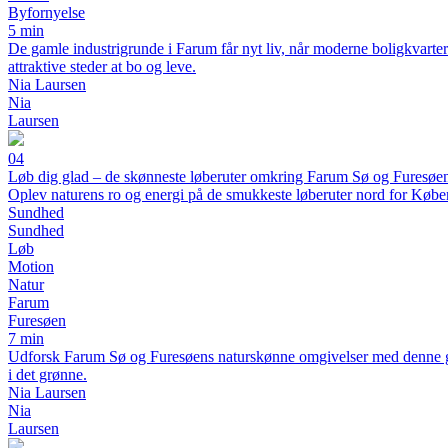
Byfornyelse
5 min
De gamle industrigrunde i Farum får nyt liv, når moderne boligkvarte
attraktive steder at bo og leve.
Nia Laursen
Nia
Laursen
04
Løb dig glad – de skønneste løberuter omkring Farum Sø og Furesøe
Oplev naturens ro og energi på de smukkeste løberuter nord for Køb
Sundhed
Sundhed
Løb
Motion
Natur
Farum
Furesøen
7 min
Udforsk Farum Sø og Furesøens naturskønne omgivelser med denne guide 
i det grønne.
Nia Laursen
Nia
Laursen