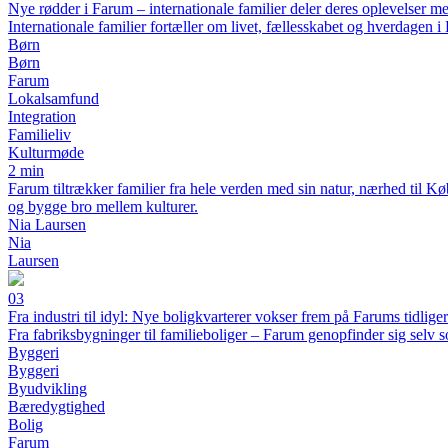
Nye rødder i Farum – internationale familier deler deres oplevelser m
Internationale familier fortæller om livet, fællesskabet og hverdagen 
Børn
Børn
Farum
Lokalsamfund
Integration
Familieliv
Kulturmøde
2 min
Farum tiltrækker familier fra hele verden med sin natur, nærhed til Kø
og bygge bro mellem kulturer.
Nia Laursen
Nia
Laursen
03
Fra industri til idyl: Nye boligkvarterer vokser frem på Farums tidlige
Fra fabriksbygninger til familieboliger – Farum genopfinder sig selv
Byggeri
Byggeri
Byudvikling
Bæredygtighed
Bolig
Farum