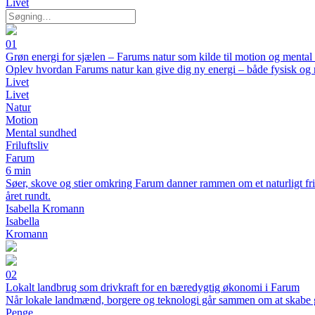
Livet
01
Grøn energi for sjælen – Farums natur som kilde til motion og menta
Oplev hvordan Farums natur kan give dig ny energi – både fysisk og 
Livet
Livet
Natur
Motion
Mental sundhed
Friluftsliv
Farum
6 min
Søer, skove og stier omkring Farum danner rammen om et naturligt fri
året rundt.
Isabella Kromann
Isabella
Kromann
02
Lokalt landbrug som drivkraft for en bæredygtig økonomi i Farum
Når lokale landmænd, borgere og teknologi går sammen om at skabe
Penge