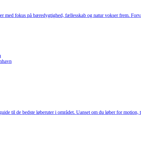
rer med fokus på bæredygtighed, fællesskab og natur vokser frem. Forvan
n
enhavn
til de bedste løberuter i området. Uanset om du løber for motion, træn