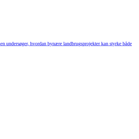
iklen undersøger, hvordan bynære landbrugsprojekter kan styrke både