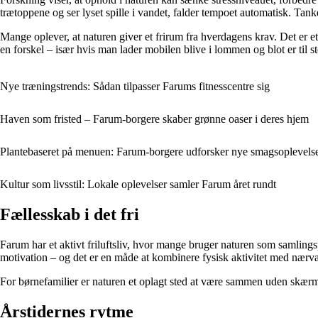
trætoppene og ser lyset spille i vandet, falder tempoet automatisk. Tanke
Mange oplever, at naturen giver et frirum fra hverdagens krav. Det er e
en forskel – især hvis man lader mobilen blive i lommen og blot er til st
Nye træningstrends: Sådan tilpasser Farums fitnesscentre sig
Haven som fristed – Farum-borgere skaber grønne oaser i deres hjem
Plantebaseret på menuen: Farum-borgere udforsker nye smagsoplevelse
Kultur som livsstil: Lokale oplevelser samler Farum året rundt
Fællesskab i det fri
Farum har et aktivt friluftsliv, hvor mange bruger naturen som samling
motivation – og det er en måde at kombinere fysisk aktivitet med nærv
For børnefamilier er naturen et oplagt sted at være sammen uden skærme
Årstidernes rytme