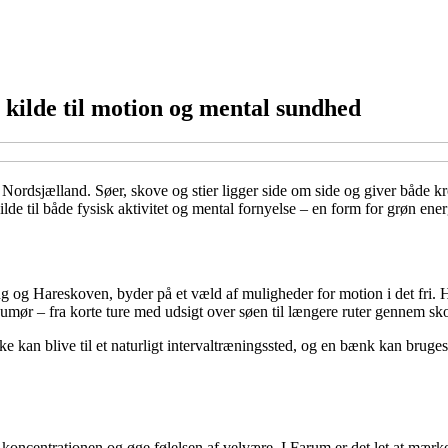
kilde til motion og mental sundhed
Nordsjælland. Søer, skove og stier ligger side om side og giver både kro
de til både fysisk aktivitet og mental fornyelse – en form for grøn ener
 Hareskoven, byder på et væld af muligheder for motion i det fri. Her 
 humør – fra korte ture med udsigt over søen til længere ruter gennem sk
kke kan blive til et naturligt intervaltræningssted, og en bænk kan bruges
 koncentrationen og øge følelsen af velvære. I Farum er det let at mærk