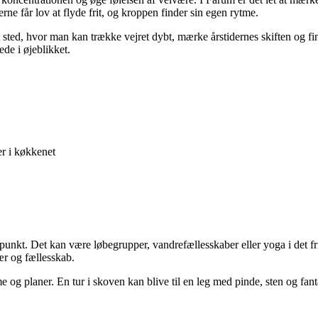
rne får lov at flyde frit, og kroppen finder sin egen rytme.
t sted, hvor man kan trække vejret dybt, mærke årstidernes skiften og fi
ede i øjeblikket.
r i køkkenet
spunkt. Det kan være løbegrupper, vandrefællesskaber eller yoga i det 
ær og fællesskab.
 og planer. En tur i skoven kan blive til en leg med pinde, sten og fan