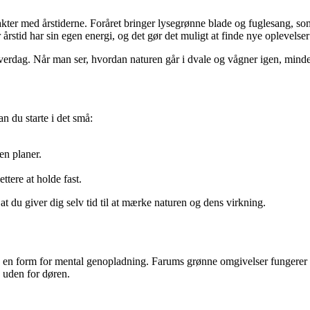
kter med årstiderne. Foråret bringer lysegrønne blade og fuglesang, so
 årstid har sin egen energi, og det gør det muligt at finde nye oplevelser
erdag. Når man ser, hvordan naturen går i dvale og vågner igen, minder d
 du starte i det små:
en planer.
ttere at holde fast.
 at du giver dig selv tid til at mærke naturen og dens virkning.
en form for mental genopladning. Farums grønne omgivelser fungerer som
e uden for døren.