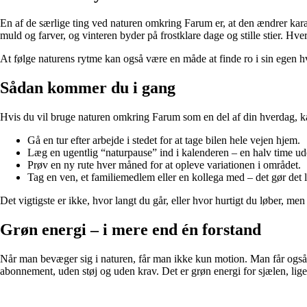
En af de særlige ting ved naturen omkring Farum er, at den ændrer kara
muld og farver, og vinteren byder på frostklare dage og stille stier. Hver
At følge naturens rytme kan også være en måde at finde ro i sin egen hv
Sådan kommer du i gang
Hvis du vil bruge naturen omkring Farum som en del af din hverdag, kan
Gå en tur efter arbejde i stedet for at tage bilen hele vejen hjem.
Læg en ugentlig “naturpause” ind i kalenderen – en halv time ud
Prøv en ny rute hver måned for at opleve variationen i området.
Tag en ven, et familiemedlem eller en kollega med – det gør det le
Det vigtigste er ikke, hvor langt du går, eller hvor hurtigt du løber, men
Grøn energi – i mere end én forstand
Når man bevæger sig i naturen, får man ikke kun motion. Man får også 
abonnement, uden støj og uden krav. Det er grøn energi for sjælen, lig