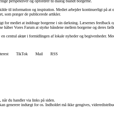
llige perspektiver og opfordrer til dialog blandt borgerne.
lde til information og inspiration. Mediet arbejder kontinuerligt på a
et, som præger de publicerede artikler.
igt for mediet at inddrage borgerne i sin dækning. Læsernes feedback og i
 håber Vores Farum at styrke båndene mellem borgerne og deres fæll
e en central aktør i formidlingen af lokale nyheder og begivenheder. Me
terest
TikTok
Mail
RSS
 når du handler via links på siden.
 kan generere indtægt for os. Indholdet må ikke gengives, videredistribue