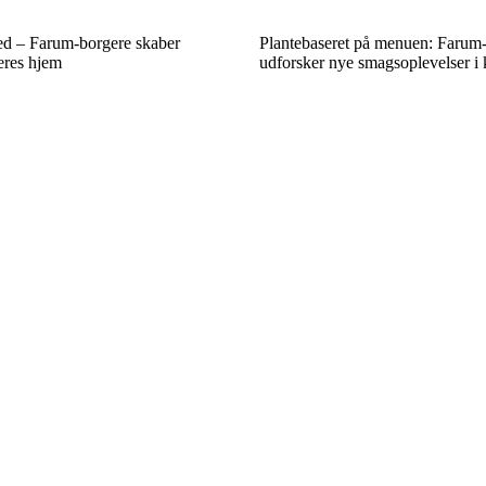
ed – Farum-borgere skaber
Plantebaseret på menuen: Farum
eres hjem
udforsker nye smagsoplevelser i