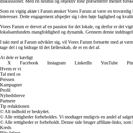
diskussioner. Med en neutral og objektiv tone præsenterer mediet forske
Som en vigtig aktør i Farum ønsker Vores Farum at være en troværdig ki
interesser. Dette engagement afspejler sig i den høje faglighed og kvalit
Vores Farum er drevet af en passion for det lokale, og derfor er det vigt
lokalsamfundets mangfoldighed og dynamik. Gennem denne inddragelse
I takt med at Farum udvikler sig, vil Vores Farum fortsætte med at vær
tage del i og bidrage til det fællesskab, de er en del af.
At dele er kærligt
X
Facebook
Instagram
LinkedIn
YouTube
Pin
Hvem er vi
Tal med os
Pressen
Kampagner
Profil
Nyhedsbreve
Partnere
Tip redaktionen
© Alt indhold er beskyttet.
© Alle rettigheder forbeholdes. Vi modtager muligvis en andel af salget,
© Alle rettigheder er forbeholdt. Denne side bruger affiliate-links, som
Kreds
Bliv følger