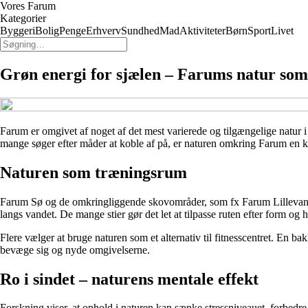
Vores Farum
Kategorier
Byggeri
Bolig
Penge
Erhverv
Sundhed
Mad
Aktiviteter
Børn
Sport
Livet
Grøn energi for sjælen – Farums natur som 
Farum er omgivet af noget af det mest varierede og tilgængelige natur i 
mange søger efter måder at koble af på, er naturen omkring Farum en kil
Naturen som træningsrum
Farum Sø og de omkringliggende skovområder, som fx Farum Lillevang og
langs vandet. De mange stier gør det let at tilpasse ruten efter form og
Flere vælger at bruge naturen som et alternativ til fitnesscentret. En ba
bevæge sig og nyde omgivelserne.
Ro i sindet – naturens mentale effekt
Forskning viser, at ophold i naturen kan sænke stressniveauet, forbedre