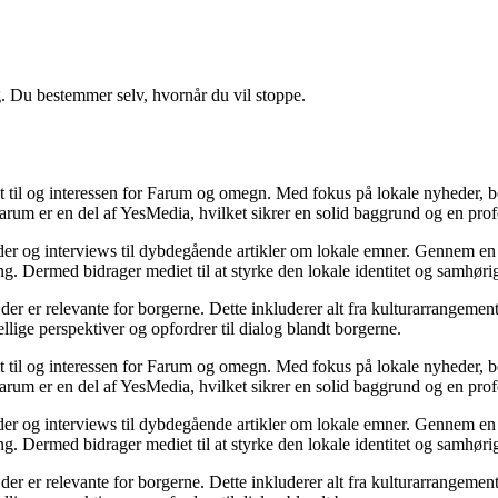
g. Du bestemmer selv, hvornår du vil stoppe.
 til og interessen for Farum og omegn. Med fokus på lokale nyheder, beg
Farum er en del af YesMedia, hvilket sikrer en solid baggrund og en profes
eder og interviews til dybdegående artikler om lokale emner. Gennem en
. Dermed bidrager mediet til at styrke den lokale identitet og samhøri
er er relevante for borgerne. Dette inkluderer alt fra kulturarrangemen
llige perspektiver og opfordrer til dialog blandt borgerne.
 til og interessen for Farum og omegn. Med fokus på lokale nyheder, beg
Farum er en del af YesMedia, hvilket sikrer en solid baggrund og en profes
eder og interviews til dybdegående artikler om lokale emner. Gennem en
. Dermed bidrager mediet til at styrke den lokale identitet og samhøri
er er relevante for borgerne. Dette inkluderer alt fra kulturarrangemen