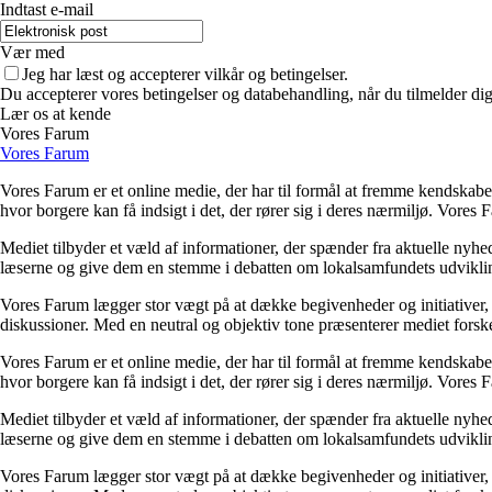
Indtast e-mail
Vær med
Jeg har læst og accepterer vilkår og betingelser.
Du accepterer vores betingelser og databehandling, når du tilmelder di
Lær os at kende
Vores Farum
Vores Farum
Vores Farum er et online medie, der har til formål at fremme kendskabet
hvor borgere kan få indsigt i det, der rører sig i deres nærmiljø. Vores 
Mediet tilbyder et væld af informationer, der spænder fra aktuelle nyh
læserne og give dem en stemme i debatten om lokalsamfundets udvikling
Vores Farum lægger stor vægt på at dække begivenheder og initiativer, d
diskussioner. Med en neutral og objektiv tone præsenterer mediet forske
Vores Farum er et online medie, der har til formål at fremme kendskabet
hvor borgere kan få indsigt i det, der rører sig i deres nærmiljø. Vores 
Mediet tilbyder et væld af informationer, der spænder fra aktuelle nyh
læserne og give dem en stemme i debatten om lokalsamfundets udvikling
Vores Farum lægger stor vægt på at dække begivenheder og initiativer, d