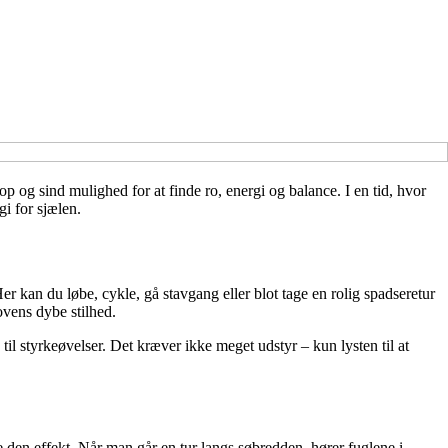
p og sind mulighed for at finde ro, energi og balance. I en tid, hvor
gi for sjælen.
kan du løbe, cykle, gå stavgang eller blot tage en rolig spadseretur
ovens dybe stilhed.
 til styrkeøvelser. Det kræver ikke meget udstyr – kun lysten til at
e den effekt. Når man går en tur langs søbredden, hører fuglene i