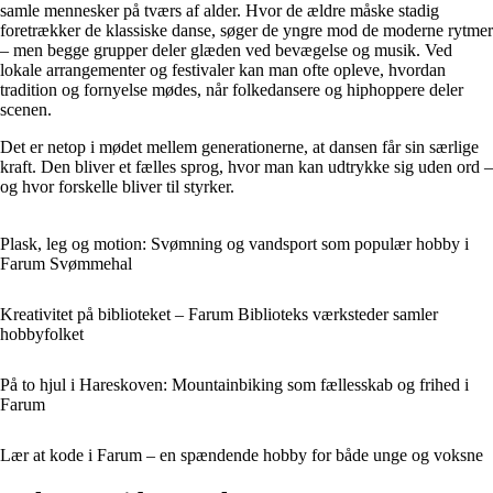
samle mennesker på tværs af alder. Hvor de ældre måske stadig
foretrækker de klassiske danse, søger de yngre mod de moderne rytmer
– men begge grupper deler glæden ved bevægelse og musik. Ved
lokale arrangementer og festivaler kan man ofte opleve, hvordan
tradition og fornyelse mødes, når folkedansere og hiphoppere deler
scenen.
Det er netop i mødet mellem generationerne, at dansen får sin særlige
kraft. Den bliver et fælles sprog, hvor man kan udtrykke sig uden ord –
og hvor forskelle bliver til styrker.
Plask, leg og motion: Svømning og vandsport som populær hobby i
Farum Svømmehal
Kreativitet på biblioteket – Farum Biblioteks værksteder samler
hobbyfolket
På to hjul i Hareskoven: Mountainbiking som fællesskab og frihed i
Farum
Lær at kode i Farum – en spændende hobby for både unge og voksne