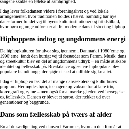
sangene skabte en følelse af samhørighed.
I dag lever folkedansen videre i foreningslivet og ved lokale
arrangementer, hvor traditionen holdes i hævd. Samtidig har nye
danseformer fundet vej til byens kulturinstitutioner og fritidstilbud,
hvor børn og unge udforsker alt fra moderne dans til street og hiphop.
Hiphoppens indtog og ungdommens energi
Da hiphopkulturen for alvor slog igennem i Danmark i 1980’erne og
1990’erne, fandt den hurtigt vej til forstæder som Farum. Musik, dans
og streetkultur blev en del af ungdommens udtryk – en måde at skabe
identitet og fællesskab på. Breakdance og senere hiphopdans blev
populære blandt unge, der søgte et sted at udfolde sig kreativt.
I dag er hiphop en fast del af mange danseskolers og kulturhuses
program. Her mødes børn, teenagere og voksne for at lære trin,
koreografi og rytme – men også for at mærke glæden ved bevægelse
og fællesskab. Dansen er blevet et sprog, der rækker ud over
generationer og baggrunde.
Dans som fællesskab på tværs af alder
En af de særlige ting ved dansen i Farum er, hvordan den formår at