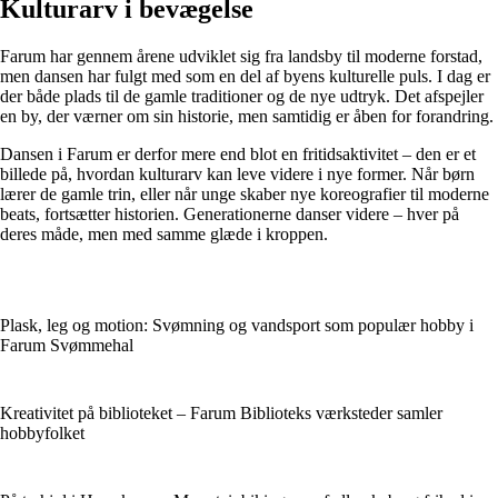
Kulturarv i bevægelse
Farum har gennem årene udviklet sig fra landsby til moderne forstad,
men dansen har fulgt med som en del af byens kulturelle puls. I dag er
der både plads til de gamle traditioner og de nye udtryk. Det afspejler
en by, der værner om sin historie, men samtidig er åben for forandring.
Dansen i Farum er derfor mere end blot en fritidsaktivitet – den er et
billede på, hvordan kulturarv kan leve videre i nye former. Når børn
lærer de gamle trin, eller når unge skaber nye koreografier til moderne
beats, fortsætter historien. Generationerne danser videre – hver på
deres måde, men med samme glæde i kroppen.
Plask, leg og motion: Svømning og vandsport som populær hobby i
Farum Svømmehal
Kreativitet på biblioteket – Farum Biblioteks værksteder samler
hobbyfolket