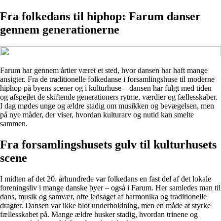
Fra folkedans til hiphop: Farum danser
gennem generationerne
Farum har gennem årtier været et sted, hvor dansen har haft mange
ansigter. Fra de traditionelle folkedanse i forsamlingshuse til moderne
hiphop på byens scener og i kulturhuse – dansen har fulgt med tiden
og afspejlet de skiftende generationers rytme, værdier og fællesskaber.
I dag mødes unge og ældre stadig om musikken og bevægelsen, men
på nye måder, der viser, hvordan kulturarv og nutid kan smelte
sammen.
Fra forsamlingshusets gulv til kulturhusets
scene
I midten af det 20. århundrede var folkedans en fast del af det lokale
foreningsliv i mange danske byer – også i Farum. Her samledes man til
dans, musik og samvær, ofte ledsaget af harmonika og traditionelle
dragter. Dansen var ikke blot underholdning, men en måde at styrke
fællesskabet på. Mange ældre husker stadig, hvordan trinene og