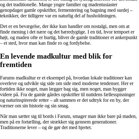
og det traditionelle. Mange yngre familier og madentusiaster
genopdager gamle opskrifter, fermentering og bagning med surdej –
teknikker, der tidligere var en naturlig del af husholdningen.
Det er en bevægelse, der ikke kun handler om nostalgi, men om at
finde mening i det nære og det bæredygtige. I en tid, hvor tempoet er
højt, og maden ofte er hurtig, bliver de gamle traditioner et ankerpunkt
– et sted, hvor man kan finde ro og fordybelse.
En levende madkultur med blik for
fremtiden
Farums madkultur er et eksempel på, hvordan lokale traditioner kan
overleve og udvikle sig side om side med moderne tendenser. Her er
fortiden ikke noget, man lægger bag sig, men noget, man bygger
videre på. Fra de gamle gårdes opskrifter til nutidens fællesspisninger
og naturinspirerede retter – alt sammen er det udtryk for en by, der
værner om sin historie og sin smag.
Når man sætter sig til bords i Farum, smager man ikke bare på maden,
men på en fortælling, der strækker sig gennem generationer.
Traditionerne lever – og de gør det med hjertet.