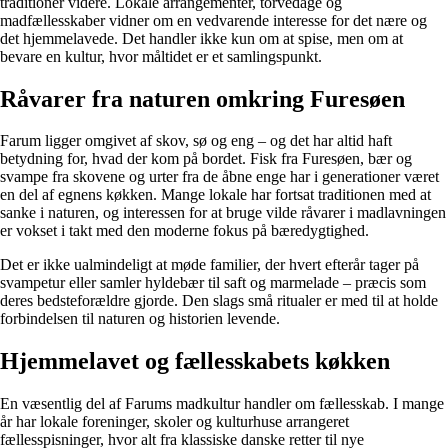
traditioner videre. Lokale arrangementer, torvedage og
madfællesskaber vidner om en vedvarende interesse for det nære og
det hjemmelavede. Det handler ikke kun om at spise, men om at
bevare en kultur, hvor måltidet er et samlingspunkt.
Råvarer fra naturen omkring Furesøen
Farum ligger omgivet af skov, sø og eng – og det har altid haft
betydning for, hvad der kom på bordet. Fisk fra Furesøen, bær og
svampe fra skovene og urter fra de åbne enge har i generationer været
en del af egnens køkken. Mange lokale har fortsat traditionen med at
sanke i naturen, og interessen for at bruge vilde råvarer i madlavningen
er vokset i takt med den moderne fokus på bæredygtighed.
Det er ikke ualmindeligt at møde familier, der hvert efterår tager på
svampetur eller samler hyldebær til saft og marmelade – præcis som
deres bedsteforældre gjorde. Den slags små ritualer er med til at holde
forbindelsen til naturen og historien levende.
Hjemmelavet og fællesskabets køkken
En væsentlig del af Farums madkultur handler om fællesskab. I mange
år har lokale foreninger, skoler og kulturhuse arrangeret
fællesspisninger, hvor alt fra klassiske danske retter til nye