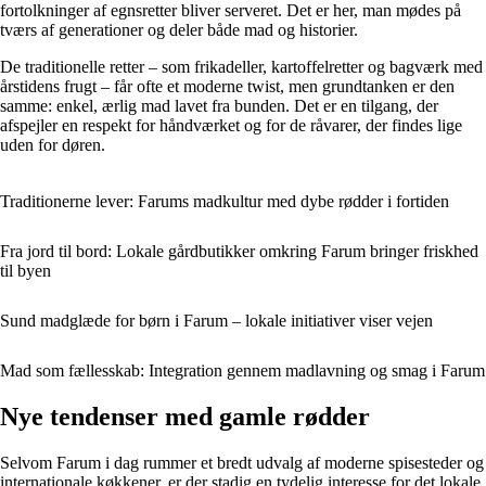
fortolkninger af egnsretter bliver serveret. Det er her, man mødes på
tværs af generationer og deler både mad og historier.
De traditionelle retter – som frikadeller, kartoffelretter og bagværk med
årstidens frugt – får ofte et moderne twist, men grundtanken er den
samme: enkel, ærlig mad lavet fra bunden. Det er en tilgang, der
afspejler en respekt for håndværket og for de råvarer, der findes lige
uden for døren.
Traditionerne lever: Farums madkultur med dybe rødder i fortiden
Fra jord til bord: Lokale gårdbutikker omkring Farum bringer friskhed
til byen
Sund madglæde for børn i Farum – lokale initiativer viser vejen
Mad som fællesskab: Integration gennem madlavning og smag i Farum
Nye tendenser med gamle rødder
Selvom Farum i dag rummer et bredt udvalg af moderne spisesteder og
internationale køkkener, er der stadig en tydelig interesse for det lokale