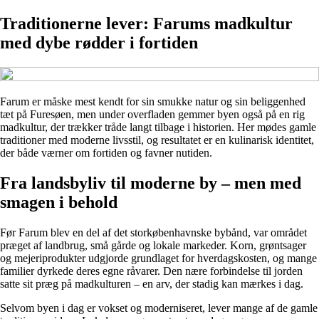
Traditionerne lever: Farums madkultur
med dybe rødder i fortiden
Farum er måske mest kendt for sin smukke natur og sin beliggenhed
tæt på Furesøen, men under overfladen gemmer byen også på en rig
madkultur, der trækker tråde langt tilbage i historien. Her mødes gamle
traditioner med moderne livsstil, og resultatet er en kulinarisk identitet,
der både værner om fortiden og favner nutiden.
Fra landsbyliv til moderne by – men med
smagen i behold
Før Farum blev en del af det storkøbenhavnske bybånd, var området
præget af landbrug, små gårde og lokale markeder. Korn, grøntsager
og mejeriprodukter udgjorde grundlaget for hverdagskosten, og mange
familier dyrkede deres egne råvarer. Den nære forbindelse til jorden
satte sit præg på madkulturen – en arv, der stadig kan mærkes i dag.
Selvom byen i dag er vokset og moderniseret, lever mange af de gamle